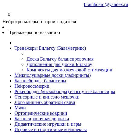
brainboard@yandex.ru
0
Нейротренажеры от производителя
Тренажеры по названию
Тренажеры Бильгоу (Баламетрикс)
Доска Бильгоу балансировочная
Дополнения для Доски Бильгоу
Комплекты для мозжечковой стимуляции
Межполушарные доски (лабиринты)
Балансборды, балансиры
Нейровосьмерки
Рокерборды (космоборды) изогнутые балансиры
Сенсорные и кинезио мешочки
Лого-мишень обратной связи
Мячи
Ортопедические коврики
Балансировочная дорожка
Дидактические игрушки и игры
Игровые и спортивные комплексы