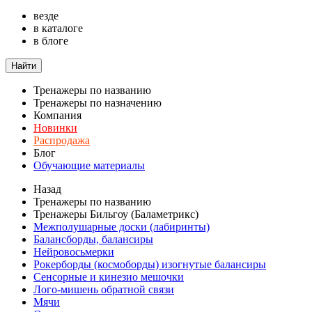
везде
в каталоге
в блоге
Найти
Тренажеры по названию
Тренажеры по назначению
Компания
Новинки
Распродажа
Блог
Обучающие материалы
Назад
Тренажеры по названию
Тренажеры Бильгоу (Баламетрикс)
Межполушарные доски (лабиринты)
Балансборды, балансиры
Нейровосьмерки
Рокерборды (космоборды) изогнутые балансиры
Сенсорные и кинезио мешочки
Лого-мишень обратной связи
Мячи