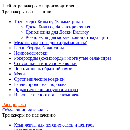
Нейротренажеры от производителя
Тренажеры по названию
Тренажеры Бильгоу (Баламетрикс)
Доска Бильгоу балансировочная
Дополнения для Доски Бильгоу
Комплекты для мозжечковой стимуляции
Межполушарные доски (лабиринты)
Балансборды, балансиры
Нейровосьмерки
Рокерборды (космоборды) изогнутые балансиры
Сенсорные и кинезио мешочки
Лого-мишень обратной связи
Мячи
Ортопедические коврики
Балансировочная дорожка
Дидактические игрушки и игры
Игровые и спортивные комплексы
Распродажа
Обучающие материалы
Тренажеры по назначению
Комплекты для детских садов и центров