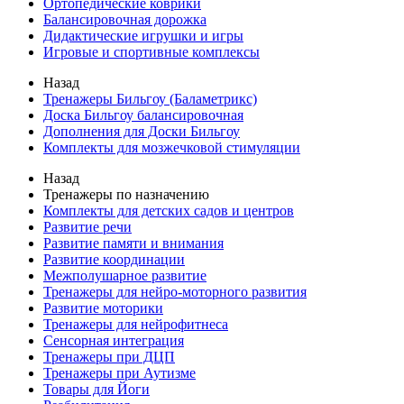
Ортопедические коврики
Балансировочная дорожка
Дидактические игрушки и игры
Игровые и спортивные комплексы
Назад
Тренажеры Бильгоу (Баламетрикс)
Доска Бильгоу балансировочная
Дополнения для Доски Бильгоу
Комплекты для мозжечковой стимуляции
Назад
Тренажеры по назначению
Комплекты для детских садов и центров
Развитие речи
Развитие памяти и внимания
Развитие координации
Межполушарное развитие
Тренажеры для нейро-моторного развития
Развитие моторики
Тренажеры для нейрофитнеса
Сенсорная интеграция
Тренажеры при ДЦП
Тренажеры при Аутизме
Товары для Йоги