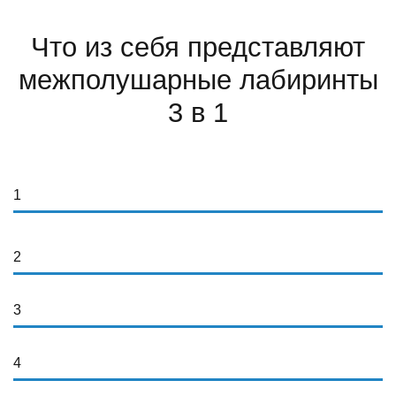
Что из себя представляют
межполушарные лабиринты
3 в 1
1
2
3
4