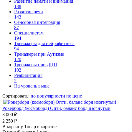
Развитие памяти и внимания
138
Развитие речи
143
Сенсорная интеграция
87
Специалистам
194
Тренажеры для нейрофитнеса
94
Тренажеры при Аутизме
120
Тренажеры при ДЦП
102
Реабилитация
2
На уровень выше
Сортировать:
по популярности
по цене
Рокерборд (космоборд) Опти, баланс борд изогнутый
3 000 ₽
2 250 ₽
В корзину
Товар в корзине
Быстрый заказ в 1 клик