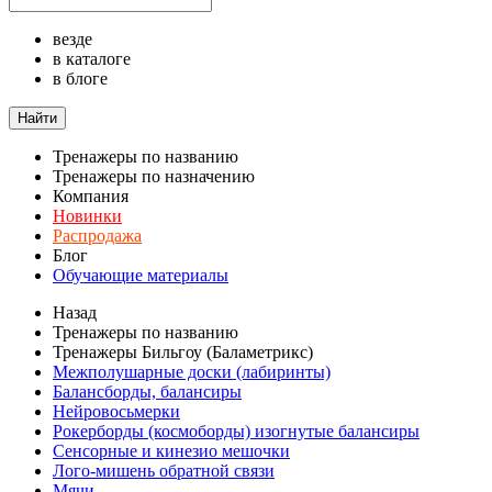
везде
в каталоге
в блоге
Найти
Тренажеры по названию
Тренажеры по назначению
Компания
Новинки
Распродажа
Блог
Обучающие материалы
Назад
Тренажеры по названию
Тренажеры Бильгоу (Баламетрикс)
Межполушарные доски (лабиринты)
Балансборды, балансиры
Нейровосьмерки
Рокерборды (космоборды) изогнутые балансиры
Сенсорные и кинезио мешочки
Лого-мишень обратной связи
Мячи