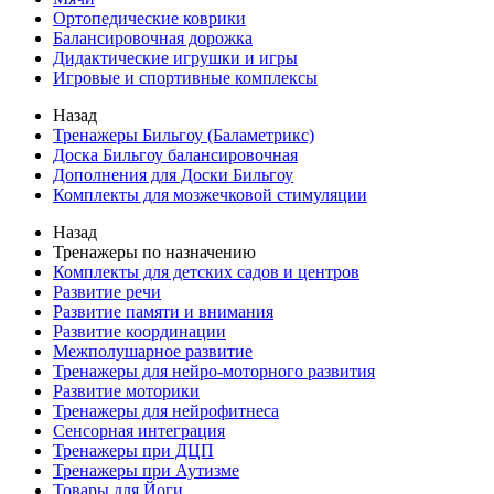
Ортопедические коврики
Балансировочная дорожка
Дидактические игрушки и игры
Игровые и спортивные комплексы
Назад
Тренажеры Бильгоу (Баламетрикс)
Доска Бильгоу балансировочная
Дополнения для Доски Бильгоу
Комплекты для мозжечковой стимуляции
Назад
Тренажеры по назначению
Комплекты для детских садов и центров
Развитие речи
Развитие памяти и внимания
Развитие координации
Межполушарное развитие
Тренажеры для нейро-моторного развития
Развитие моторики
Тренажеры для нейрофитнеса
Сенсорная интеграция
Тренажеры при ДЦП
Тренажеры при Аутизме
Товары для Йоги