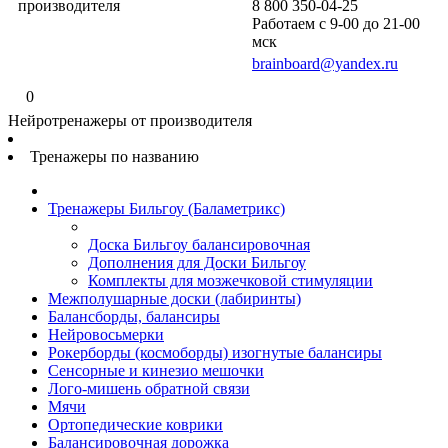
производителя
8 800 350-04-25
Работаем с 9-00 до 21-00
мск
brainboard@yandex.ru
0
Нейротренажеры от производителя
Тренажеры по названию
Тренажеры Бильгоу (Баламетрикс)
Доска Бильгоу балансировочная
Дополнения для Доски Бильгоу
Комплекты для мозжечковой стимуляции
Межполушарные доски (лабиринты)
Балансборды, балансиры
Нейровосьмерки
Рокерборды (космоборды) изогнутые балансиры
Сенсорные и кинезио мешочки
Лого-мишень обратной связи
Мячи
Ортопедические коврики
Балансировочная дорожка