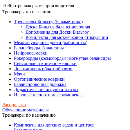
Нейротренажеры от производителя
Тренажеры по названию
Тренажеры Бильгоу (Баламетрикс)
Доска Бильгоу балансировочная
Дополнения для Доски Бильгоу
Комплекты для мозжечковой стимуляции
Межполушарные доски (лабиринты)
Балансборды, балансиры
Нейровосьмерки
Рокерборды (космоборды) изогнутые балансиры
Сенсорные и кинезио мешочки
Лого-мишень обратной связи
Мячи
Ортопедические коврики
Балансировочная дорожка
Дидактические игрушки и игры
Игровые и спортивные комплексы
Распродажа
Обучающие материалы
Тренажеры по назначению
Комплекты для детских садов и центров