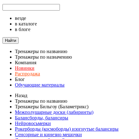
везде
в каталоге
в блоге
Найти
Тренажеры по названию
Тренажеры по назначению
Компания
Новинки
Распродажа
Блог
Обучающие материалы
Назад
Тренажеры по названию
Тренажеры Бильгоу (Баламетрикс)
Межполушарные доски (лабиринты)
Балансборды, балансиры
Нейровосьмерки
Рокерборды (космоборды) изогнутые балансиры
Сенсорные и кинезио мешочки