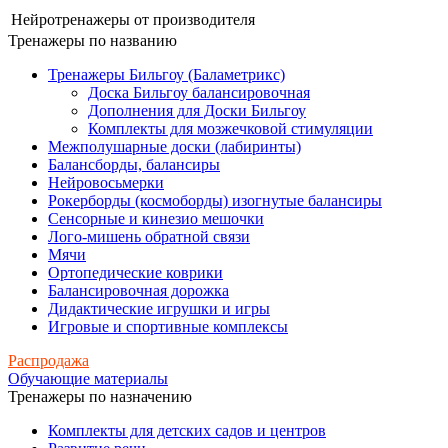
Нейротренажеры от производителя
Тренажеры по названию
Тренажеры Бильгоу (Баламетрикс)
Доска Бильгоу балансировочная
Дополнения для Доски Бильгоу
Комплекты для мозжечковой стимуляции
Межполушарные доски (лабиринты)
Балансборды, балансиры
Нейровосьмерки
Рокерборды (космоборды) изогнутые балансиры
Сенсорные и кинезио мешочки
Лого-мишень обратной связи
Мячи
Ортопедические коврики
Балансировочная дорожка
Дидактические игрушки и игры
Игровые и спортивные комплексы
Распродажа
Обучающие материалы
Тренажеры по назначению
Комплекты для детских садов и центров