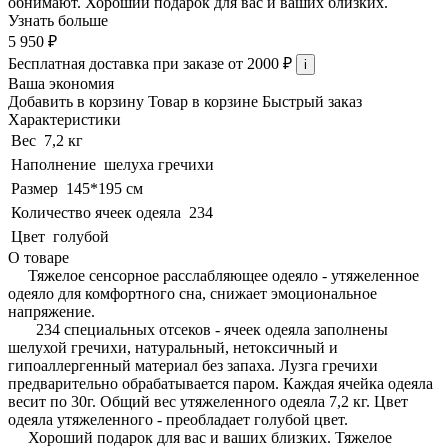
обнимают. Хороший подарок для вас и ваших близких.
Узнать больше
5 950 ₽
Бесплатная доставка при заказе от 2000 ₽
i
Ваша экономия
Добавить в корзину
Товар в корзине
Быстрый заказ
Характеристики
Вес
7,2 кг
Наполнение
шелуха гречихи
Размер
145*195 см
Количество ячеек одеяла
234
Цвет
голубой
О товаре
Тяжелое сенсорное расслабляющее одеяло - утяжеленное
одеяло для комфортного сна, снижает эмоциональное
напряжение.
234 специальных отсеков - ячеек одеяла заполнены
шелухой гречихи, натуральный, нетоксичный и
гипоаллергенный материал без запаха. Лузга гречихи
предварительно обрабатывается паром. Каждая ячейка одеяла
весит по 30г. Общий вес утяжеленного одеяла 7,2 кг. Цвет
одеяла утяжеленного - преобладает голубой цвет.
Хороший подарок для вас и ваших близких. Тяжелое