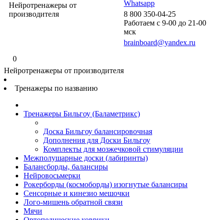
Whatsapp
Нейротренажеры от
производителя
8 800 350-04-25
Работаем с 9-00 до 21-00
мск
brainboard@yandex.ru
0
Нейротренажеры от производителя
Тренажеры по названию
Тренажеры Бильгоу (Баламетрикс)
Доска Бильгоу балансировочная
Дополнения для Доски Бильгоу
Комплекты для мозжечковой стимуляции
Межполушарные доски (лабиринты)
Балансборды, балансиры
Нейровосьмерки
Рокерборды (космоборды) изогнутые балансиры
Сенсорные и кинезио мешочки
Лого-мишень обратной связи
Мячи
Ортопедические коврики