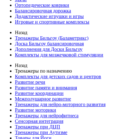
Ортопедические коврики
Балансировочная дорожка
Дидактические игрушки и игры
Игровые и спортивные комплексы
Назад
Тренажеры Бильгоу (Баламетрикс)
Доска Бильгоу балансировочная
Дополнения для Доски Бильгоу
Комплекты для мозжечковой стимуляции
Назад
Тренажеры по назначению
Комплекты для детских садов и центров
Развитие речи
Развитие памяти и внимания
Развитие координации
Межполушарное развитие
Тренажеры для нейро-моторного развития
Развитие моторики
Тренажеры для нейрофитнеса
Сенсорная интеграция
Тренажеры при ДЦП
Тренажеры при Аутизме
Товары для Йоги