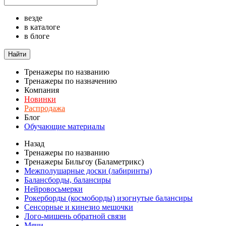
везде
в каталоге
в блоге
Найти
Тренажеры по названию
Тренажеры по назначению
Компания
Новинки
Распродажа
Блог
Обучающие материалы
Назад
Тренажеры по названию
Тренажеры Бильгоу (Баламетрикс)
Межполушарные доски (лабиринты)
Балансборды, балансиры
Нейровосьмерки
Рокерборды (космоборды) изогнутые балансиры
Сенсорные и кинезио мешочки
Лого-мишень обратной связи
Мячи