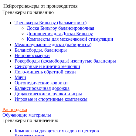
Нейротренажеры от производителя
Тренажеры по названию
Тренажеры Бильгоу (Баламетрикс)
Доска Бильгоу балансировочная
Дополнения для Доски Бильгоу
Комплекты для мозжечковой стимуляции
Межполушарные доски (лабиринты)
Балансборды, балансиры
Нейровосьмерки
Рокерборды (космоборды) изогнутые балансиры
Сенсорные и кинезио мешочки
Лого-мишень обратной связи
Мячи
Ортопедические коврики
Балансировочная дорожка
Дидактические игрушки и игры
Игровые и спортивные комплексы
Распродажа
Обучающие материалы
Тренажеры по назначению
Комплекты для детских садов и центров