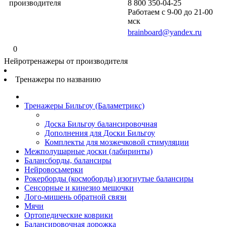
производителя
8 800 350-04-25
Работаем с 9-00 до 21-00
мск
brainboard@yandex.ru
0
Нейротренажеры от производителя
Тренажеры по названию
Тренажеры Бильгоу (Баламетрикс)
Доска Бильгоу балансировочная
Дополнения для Доски Бильгоу
Комплекты для мозжечковой стимуляции
Межполушарные доски (лабиринты)
Балансборды, балансиры
Нейровосьмерки
Рокерборды (космоборды) изогнутые балансиры
Сенсорные и кинезио мешочки
Лого-мишень обратной связи
Мячи
Ортопедические коврики
Балансировочная дорожка